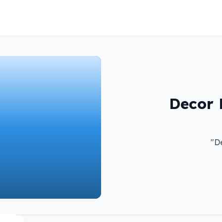
Decor 
D